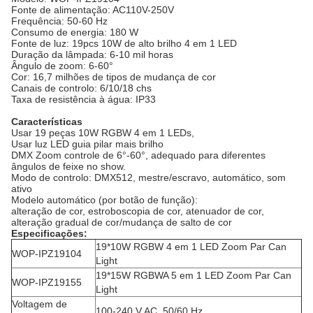
Fonte de alimentação: AC110V-250V
Frequência: 50-60 Hz
Consumo de energia: 180 W
Fonte de luz: 19pcs 10W de alto brilho 4 em 1 LED
Duração da lâmpada: 6-10 mil horas
Ângulo de zoom: 6-60°
Cor: 16,7 milhões de tipos de mudança de cor
Canais de controlo: 6/10/18 chs
Taxa de resistência à água: IP33
Características
Usar 19 peças 10W RGBW 4 em 1 LEDs,
Usar luz LED guia pilar mais brilho
DMX Zoom controle de 6°-60°, adequado para diferentes
ângulos de feixe no show.
Modo de controlo: DMX512, mestre/escravo, automático, som
ativo
Modelo automático (por botão de função):
alteração de cor, estroboscopia de cor, atenuador de cor,
alteração gradual de cor/mudança de salto de cor
Especificações:
19*10W RGBW 4 em 1 LED Zoom Par Can
WOP-IPZ19104
Light
19*15W RGBWA 5 em 1 LED Zoom Par Can
WOP-IPZ19155
Light
Voltagem de
100-240 V AC, 50/60 Hz