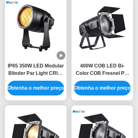
IP65 350W LED Modular
400W COB LED Bi-
Blinder Par Light CRI95
Color COB Fresnel Par
10215LM
Light CRI95 com
Obtenha o melhor preço
Obtenha o melhor preço
DMX512/RDM 400W
Strobe Effects