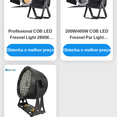
Profissional COB LED
200W/400W COB LED
Fresnel Light 2800K-
Fresnel Par Light
6300K Frio Branco IP20
Opcional 20°/35°/45°
Obtenha o melhor preço
Obtenha o melhor preço
Ângulo Bicolor DMX512
RDM