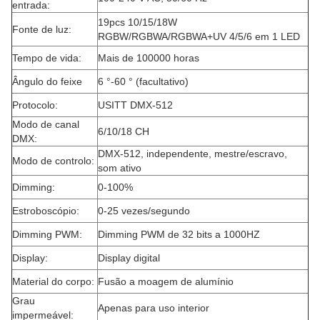
entrada:
19pcs 10/15/18W
Fonte de luz:
RGBW/RGBWA/RGBWA+UV 4/5/6 em 1 LED
Tempo de vida:
Mais de 100000 horas
Ângulo do feixe
6 °-60 ° (facultativo)
Protocolo:
USITT DMX-512
Modo de canal
6/10/18 CH
DMX:
DMX-512, independente, mestre/escravo,
Modo de controlo:
som ativo
Dimming:
0-100%
Estroboscópio:
0-25 vezes/segundo
Dimming PWM:
Dimming PWM de 32 bits a 1000HZ
Display:
Display digital
Material do corpo:
Fusão a moagem de alumínio
Grau
Apenas para uso interior
impermeável: