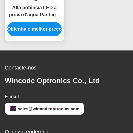
Alta potência LED à
prova d'água Par Light
180W 6-em-1
Obtenha o melhor preço
RGBWA+UV HDTV
Flicker-Free PowerCon
In / Out
Contacte-nos
Wincode Optronics Co., Ltd
E-mail
sales@wincodeoptronics.com
O nosso endereço