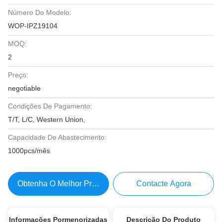
Número Do Modelo:
WOP-IPZ19104
MOQ:
2
Preço:
negotiable
Condições De Pagamento:
T/T, L/C, Western Union,
Capacidade De Abastecimento:
1000pcs/mês
Obtenha O Melhor Preço
Contacte Agora
Informações Pormenorizadas
Descrição Do Produto